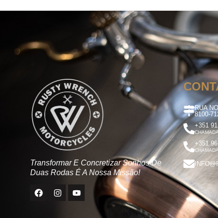
CONT
RUA NO
8100-7
+351 91
CHAMADA
+351 96
CHAMADA
Transformar E Concretizar Sonhos De
INFO@
Duas Rodas É A Nossa Missão!