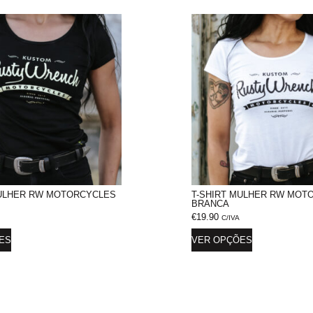
MULHER RW MOTORCYCLES
T-SHIRT MULHER RW MOT
BRANCA
€
19.90
C/IVA
ES
VER OPÇÕES