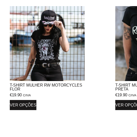
T-SHIRT MULHER RW MOTORCYCLES
T-SHIRT 
FLOR
PRETA
€
19.90
€
19.90
C/IVA
C/IVA
VER OPÇÕES
VER OPÇÕ