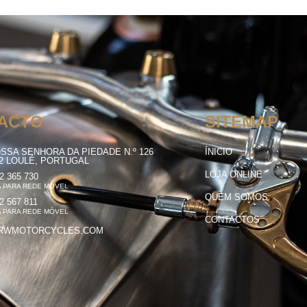
ACTO
SITEMAP
SSA SENHORA DA PIEDADE N.º 126
ÍNICIO
12 LOULÉ, PORTUGAL
LOJA ONLINE
2 365 730
 PARA REDE MÓVEL
QUEM SOMOS
2 567 811
 PARA REDE MÓVEL
CONTACTOS
RWMOTORCYCLES.COM