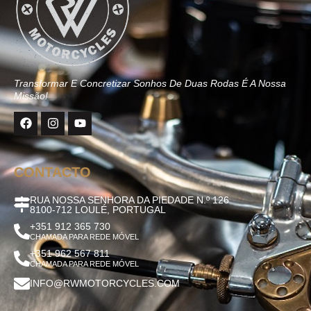
Transformar E Concretizar Sonhos De Duas Rodas É A Nossa
Missão!
CONTACTO
RUA NOSSA SENHORA DA PIEDADE N.º 126
8100-712 LOULÉ, PORTUGAL
+351 912 365 730
CHAMADA PARA REDE MÓVEL
+351 962 567 811
CHAMADA PARA REDE MÓVEL
INFO@RWMOTORCYCLES.COM