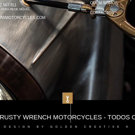
QUEM SOMOS
2 567 811
 PARA REDE MÓVEL
CONTACTOS
RWMOTORCYCLES.COM
HT RUSTY WRENCH MOTORCYCLES - TODOS 
DESIGN BY GOLDEN CREATIVE ®