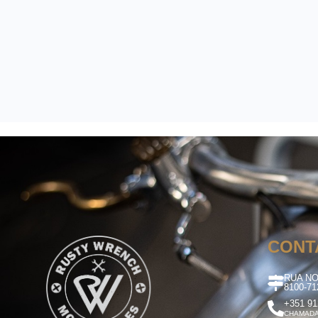
CONT
RUA NO
8100-7
+351 91
CHAMADA