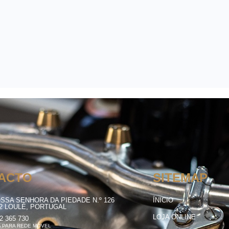
ACTO
SITEMAP
SSA SENHORA DA PIEDADE N.º 126
ÍNICIO
12 LOULÉ, PORTUGAL
LOJA ONLINE
2 365 730
 PARA REDE MÓVEL