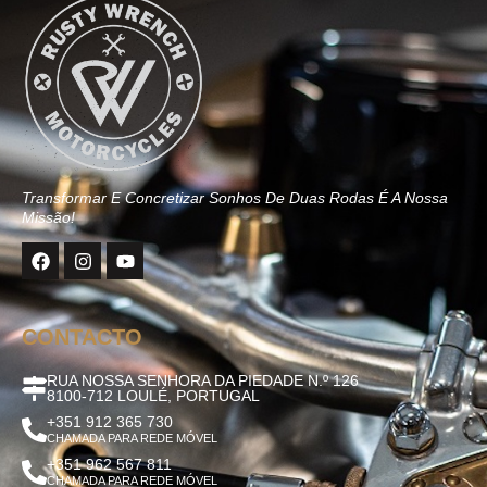
Transformar E Concretizar Sonhos De Duas Rodas É A Nossa
Missão!
CONTACTO
RUA NOSSA SENHORA DA PIEDADE N.º 126
8100-712 LOULÉ, PORTUGAL
+351 912 365 730
CHAMADA PARA REDE MÓVEL
+351 962 567 811
CHAMADA PARA REDE MÓVEL