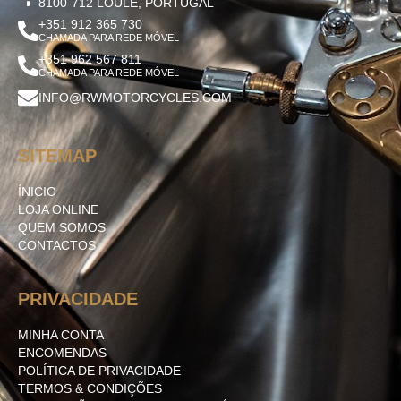
8100-712 LOULÉ, PORTUGAL
+351 912 365 730
CHAMADA PARA REDE MÓVEL
+351 962 567 811
CHAMADA PARA REDE MÓVEL
INFO@RWMOTORCYCLES.COM
SITEMAP
ÍNICIO
LOJA ONLINE
QUEM SOMOS
CONTACTOS
PRIVACIDADE
MINHA CONTA
ENCOMENDAS
POLÍTICA DE PRIVACIDADE
TERMOS & CONDIÇÕES